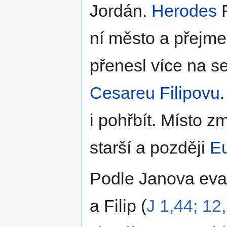
Jordán.
Herodes
F
ní město a přejmen
přenesl více na s
Cesareu Filipovu
i pohřbít. Místo z
starší a později
E
Podle Janova evan
a Filip (
J 1,44; 12