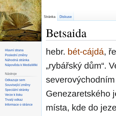
Stránka
Diskuse
Betsaida
Skočit
Skočit
hebr.
bét-cájdá
, ř
Hlavní strana
na
na
Poslední změny
navigaci
vyhledávání
Náhodná stránka
rybářský dům
. 
Nápověda k MediaWiki
Nástroje
severovýchodním
Odkazuje sem
Související změny
Speciální stránky
Genezaretského je
Verze k tisku
Trvalý odkaz
místa, kde do jez
Informace o stránce