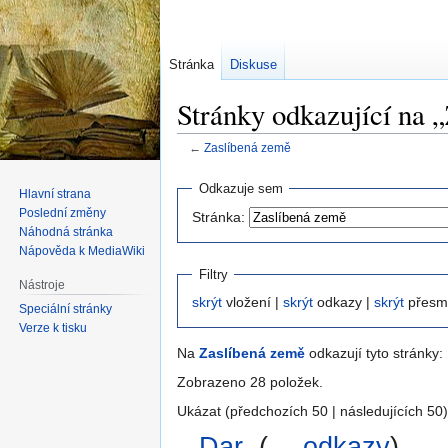
Stránka
Diskuse
Stránky odkazující na 
←
Zaslíbená země
Skočit
Skočit
Odkazuje sem
Hlavní strana
na
na
Poslední změny
Stránka:
navigaci
vyhledávání
Náhodná stránka
Nápověda k MediaWiki
Filtry
Nástroje
skrýt
vložení |
skrýt
odkazy |
skrýt
přesm
Speciální stránky
Verze k tisku
Na
Zaslíbená země
odkazují tyto stránky:
Zobrazeno 28 položek.
Ukázat (předchozích 50 | následujících 50)
Dar
‎
(
← odkazy
)