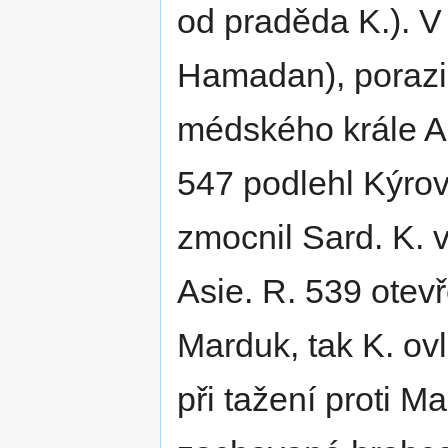
od praděda K.). V
Hamadan), porazi
médského krále As
547 podlehl Kýrovi
zmocnil Sard. K. v
Asie. R. 539 otev
Marduk, tak K. ov
při tažení proti 