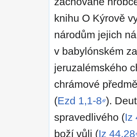
zachované hrobce
knihu O Kýrově v
národům jejich ná
v babylónském zaj
jeruzalémského c
chrámové předmě
(
Ezd 1,1-8
). Deu
spravedlivého (
Iz
boží vůli (
Iz 44,28