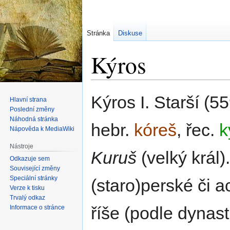
Stránka
Diskuse
Kýros
Skočit
Skočit
Kýros I. Starší (559
Hlavní strana
na
na
Poslední změny
navigaci
vyhledávání
Náhodná stránka
hebr.
kóreš
, řec.
k
Nápověda k MediaWiki
Nástroje
Kuruš
(velký král)
Odkazuje sem
Související změny
Speciální stránky
(staro)perské či
Verze k tisku
Trvalý odkaz
říše (podle dynas
Informace o stránce