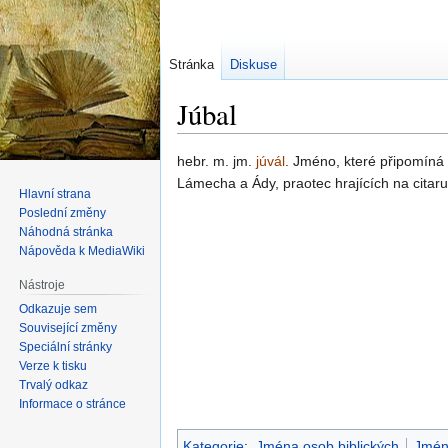
Stránka
Diskuse
Júbal
Skočit
Skočit
hebr. m. jm.
júvál
. Jméno, které připomíná
na
na
Lámecha a Ády, praotec hrajících na citaru 
Hlavní strana
navigaci
vyhledávání
Poslední změny
Náhodná stránka
Nápověda k MediaWiki
Nástroje
Odkazuje sem
Související změny
Speciální stránky
Verze k tisku
Trvalý odkaz
Informace o stránce
Kategorie
:
Jména osob biblických
Jmén