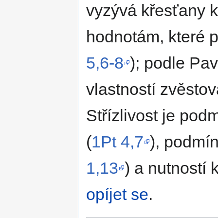
vyzývá křesťany k b
hodnotám, které po
5,6-8
); podle Pav
vlastností zvěsto
Střízlivost je po
(
1Pt 4,7
), podmí
1,13
) a nutností 
opíjet se
.