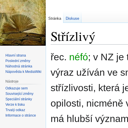
Stránka
Diskuse
Střízlivý
Skočit
Skočit
řec.
néfó
; v NZ je 
Hlavní strana
na
na
Poslední změny
navigaci
vyhledávání
Náhodná stránka
výraz užíván ve s
Nápověda k MediaWiki
Nástroje
střízlivosti, která
Odkazuje sem
Související změny
Speciální stránky
opilosti, nicméně 
Verze k tisku
Trvalý odkaz
má hlubší význa
Informace o stránce