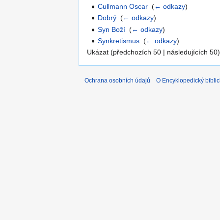
Cullmann Oscar
‎
(
← odkazy
)
Dobrý
‎
(
← odkazy
)
Syn Boží
‎
(
← odkazy
)
Synkretismus
‎
(
← odkazy
)
Ukázat (předchozích 50 | následujících 50)
Ochrana osobních údajů
O Encyklopedický biblic