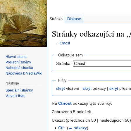
Stránka
Diskuse
Stránky odkazující na 
←
Ctnost
Skočit
Skočit
Odkazuje sem
Hlavní strana
na
na
Poslední změny
Stránka:
navigaci
vyhledávání
Náhodná stránka
Nápověda k MediaWiki
Filtry
Nástroje
skrýt
vložení |
skrýt
odkazy |
skrýt
přesm
Speciální stránky
Verze k tisku
Na
Ctnost
odkazují tyto stránky:
Zobrazeno 5 položek.
Ukázat (předchozích 50 | následujících 50)
Ctít
‎
(
← odkazy
)