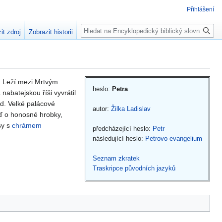
Přihlášení
Hledat
it zdroj
Zobrazit historii
. Leží mezi Mrtvým
heslo:
Petra
abatejskou říši vyvrátil
od. Velké palácové
autor:
Žilka Ladislav
uď o honosné hrobky,
sy s
chrámem
předcházející heslo:
Petr
následující heslo:
Petrovo evangelium
Seznam zkratek
Traskripce původních jazyků