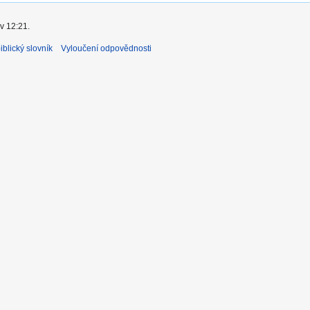
v 12:21.
blický slovník
Vyloučení odpovědnosti