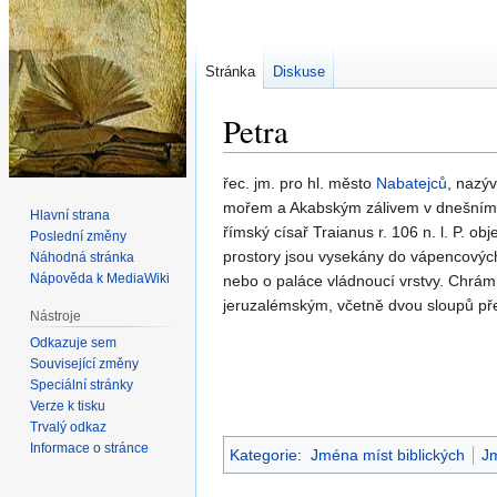
Stránka
Diskuse
Petra
Skočit
Skočit
řec. jm. pro hl. město
Nabatejců
, nazý
na
na
mořem a Akabským zálivem v dnešním Jo
Hlavní strana
navigaci
vyhledávání
římský císař Traianus r. 106 n. l. P. o
Poslední změny
prostory jsou vysekány do vápencových
Náhodná stránka
Nápověda k MediaWiki
nebo o paláce vládnoucí vrstvy. Chrám
jeruzalémským, včetně dvou sloupů p
Nástroje
Odkazuje sem
Související změny
Speciální stránky
Verze k tisku
Trvalý odkaz
Informace o stránce
Kategorie
:
Jména míst biblických
J