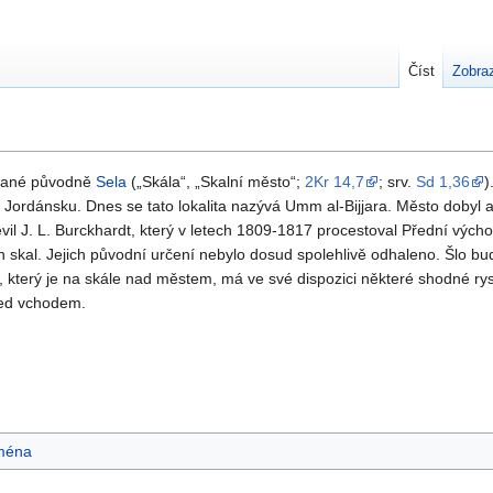
Číst
Zobraz
vané původně
Sela
(
Skála
,
Skalní město
;
2Kr 14,7
; srv.
Sd 1,36
)
rdánsku. Dnes se tato lokalita nazývá Umm al-Bijjara. Město dobyl a n
bjevil J. L. Burckhardt, který v letech 1809-1817 procestoval Přední vých
 skal. Jejich původní určení nebylo dosud spolehlivě odhaleno. Šlo b
, který je na skále nad městem, má ve své dispozici některé shodné ry
řed vchodem.
ména