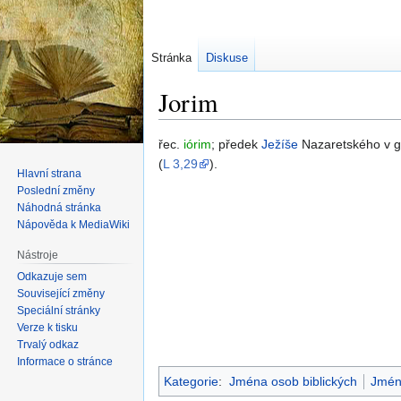
Stránka
Diskuse
Jorim
Skočit
Skočit
řec.
iórim
; předek
Ježíše
Nazaretského v g
na
na
(
L 3,29
).
Hlavní strana
navigaci
vyhledávání
Poslední změny
Náhodná stránka
Nápověda k MediaWiki
Nástroje
Odkazuje sem
Související změny
Speciální stránky
Verze k tisku
Trvalý odkaz
Informace o stránce
Kategorie
:
Jména osob biblických
Jmén