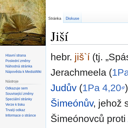
Stránka
Diskuse
Jiší
Skočit
Skočit
hebr.
jiš`í
(tj.
Spá
Hlavní strana
na
na
Poslední změny
navigaci
vyhledávání
Náhodná stránka
Jerachmeela (
1Pa
Nápověda k MediaWiki
Nástroje
Judův
(
1Pa 4,20
Odkazuje sem
Související změny
Speciální stránky
Šimeónův
, jehož 
Verze k tisku
Trvalý odkaz
Šimeónovců proti
Informace o stránce