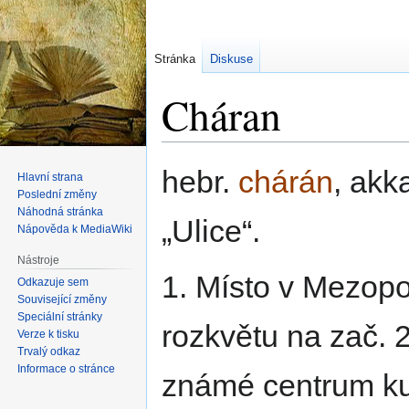
Stránka
Diskuse
Cháran
Skočit
Skočit
hebr.
chárán
, akka
Hlavní strana
na
na
Poslední změny
navigaci
vyhledávání
Náhodná stránka
Ulice
.
Nápověda k MediaWiki
Nástroje
1. Místo v Mezopo
Odkazuje sem
Související změny
Speciální stránky
rozkvětu na zač. 2. 
Verze k tisku
Trvalý odkaz
Informace o stránce
známé centrum ku