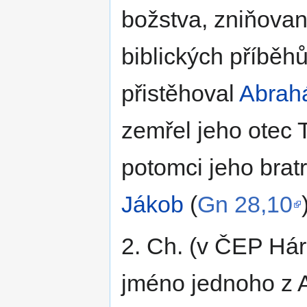
božstva, zniňovan
biblických příběhů
přistěhoval
Abrah
zemřel jeho otec 
potomci jeho brat
Jákob
(
Gn 28,10
2. Ch. (v ČEP Hár
jméno jednoho z 