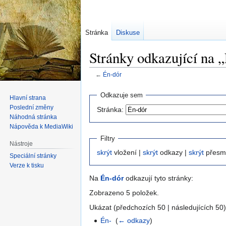
Stránka
Diskuse
Stránky odkazující na 
←
Én-dór
Skočit
Skočit
Odkazuje sem
Hlavní strana
na
na
Poslední změny
Stránka:
navigaci
vyhledávání
Náhodná stránka
Nápověda k MediaWiki
Filtry
Nástroje
skrýt
vložení |
skrýt
odkazy |
skrýt
přesm
Speciální stránky
Verze k tisku
Na
Én-dór
odkazují tyto stránky:
Zobrazeno 5 položek.
Ukázat (předchozích 50 | následujících 50)
Én-
‎
(
← odkazy
)