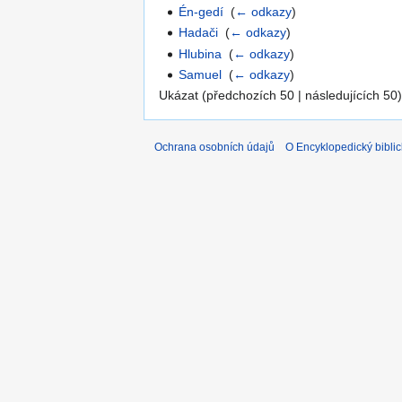
Én-gedí
‎
(
← odkazy
)
Hadači
‎
(
← odkazy
)
Hlubina
‎
(
← odkazy
)
Samuel
‎
(
← odkazy
)
Ukázat (předchozích 50 | následujících 50)
Ochrana osobních údajů
O Encyklopedický biblic