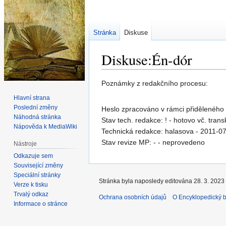
Stránka
Diskuse
Diskuse:Én-dór
Skočit
Skočit
Poznámky z redakčního procesu:
na
na
Hlavní strana
navigaci
vyhledávání
Poslední změny
Heslo zpracováno v rámci přiděleného
Náhodná stránka
Stav tech. redakce: ! - hotovo vč. trans
Nápověda k MediaWiki
Technická redakce: halasova - 2011-0
Stav revize MP: - - neprovedeno
Nástroje
Odkazuje sem
Související změny
Speciální stránky
Stránka byla naposledy editována 28. 3. 2023 
Verze k tisku
Trvalý odkaz
Ochrana osobních údajů
O Encyklopedický bi
Informace o stránce