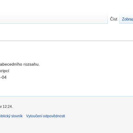
Číst
Zobraz
 abecedního rozsahu.
kripcí
7-04
v 12:24.
blický slovník
Vyloučení odpovědnosti