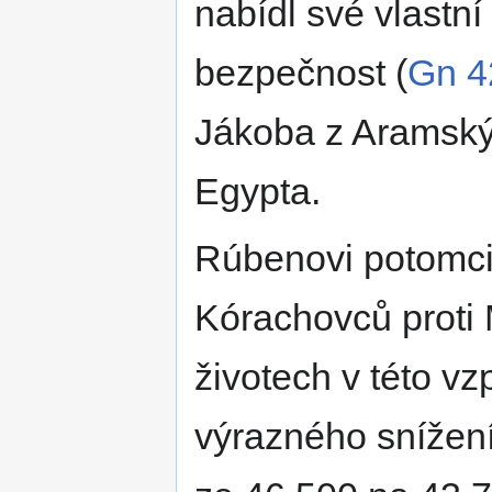
nabídl své vlastn
bezpečnost (
Gn 4
Jákoba z Aramský
Egypta.
Rúbenovi potomci 
Kórachovců proti 
životech v této vz
výrazného snížen