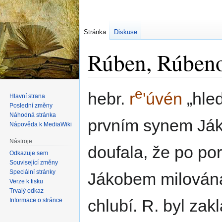
Stránka
Diskuse
Rúben, Rúbeno
e
Skočit
Skočit
hebr.
r
'úvén
hle
Hlavní strana
na
na
Poslední změny
navigaci
vyhledávání
Náhodná stránka
prvním synem Ják
Nápověda k MediaWiki
Nástroje
doufala, že po po
Odkazuje sem
Související změny
Speciální stránky
Jákobem milována,
Verze k tisku
Trvalý odkaz
chlubí. R. byl zak
Informace o stránce