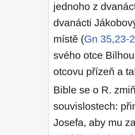
jednoho z dvanác
dvanácti Jákobov
místě (
Gn 35,23-
svého otce Bilhou
otcovu přízeň a t
Bible se o R. zmiň
souvislostech: při
Josefa, aby mu zac