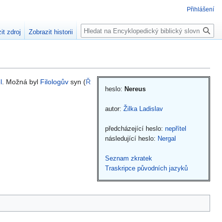
Přihlášení
Hledat
it zdroj
Zobrazit historii
l
. Možná byl
Filologův
syn (
Ř
heslo:
Nereus
autor:
Žilka Ladislav
předcházející heslo:
nepřítel
následující heslo:
Nergal
Seznam zkratek
Traskripce původních jazyků