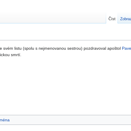
Číst
Zobraz
ve svém listu (spolu s nejmenovanou sestrou) pozdravoval apoštol
Pave
ickou smrtí.
ména