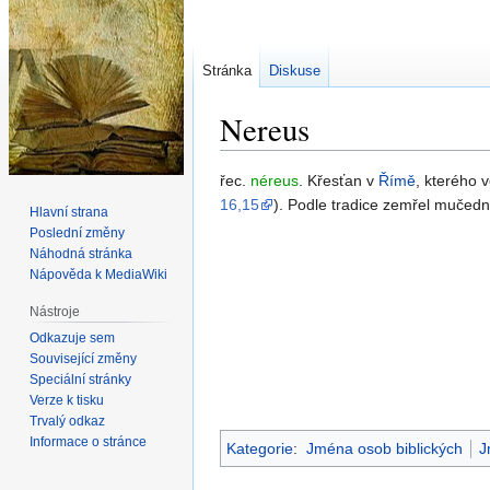
Stránka
Diskuse
Nereus
Skočit
Skočit
řec.
néreus
. Křesťan v
Římě
, kterého 
na
na
16,15
). Podle tradice zemřel mučedn
Hlavní strana
navigaci
vyhledávání
Poslední změny
Náhodná stránka
Nápověda k MediaWiki
Nástroje
Odkazuje sem
Související změny
Speciální stránky
Verze k tisku
Trvalý odkaz
Informace o stránce
Kategorie
:
Jména osob biblických
J