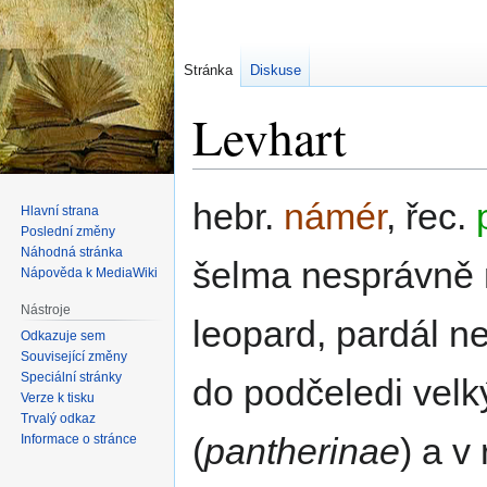
Stránka
Diskuse
Levhart
Skočit
Skočit
hebr.
námér
, řec.
Hlavní strana
na
na
Poslední změny
navigaci
vyhledávání
Náhodná stránka
šelma nesprávně 
Nápověda k MediaWiki
Nástroje
leopard, pardál n
Odkazuje sem
Související změny
Speciální stránky
do podčeledi vel
Verze k tisku
Trvalý odkaz
(
pantherinae
) a v
Informace o stránce