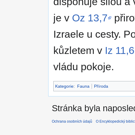
disponuje silou a
je v
Oz 13,7
přiro
Izraele u cesty. P
kůzletem v
Iz 11,6
vládu pokoje.
Kategorie
:
Fauna
Příroda
Stránka byla naposle
Ochrana osobních údajů
O Encyklopedický biblic