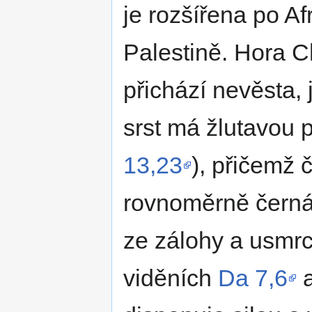
je rozšířena po Afri
Palestině. Hora C
přichází nevěsta, 
srst má žlutavou 
13,23
), přičemž č
rovnoměrně černá.
ze zálohy a usmr
viděních
Da 7,6