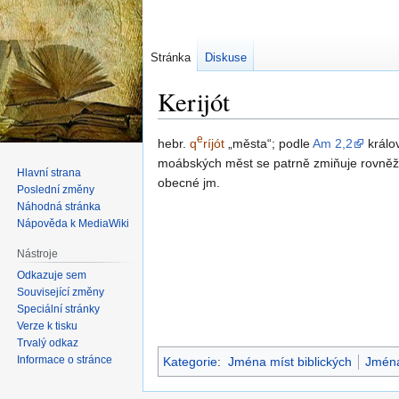
Stránka
Diskuse
Kerijót
e
Skočit
Skočit
hebr.
q
ríjót
města
; podle
Am 2,2
králo
na
na
moábských měst se patrně zmiňuje rovně
Hlavní strana
navigaci
vyhledávání
obecné jm.
Poslední změny
Náhodná stránka
Nápověda k MediaWiki
Nástroje
Odkazuje sem
Související změny
Speciální stránky
Verze k tisku
Trvalý odkaz
Informace o stránce
Kategorie
:
Jména míst biblických
Jmén