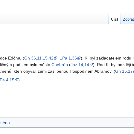
Číst
Zobraz
ládce Edómu (
Gn 36,11.15.42
;
1Pa 1,36
). K. byl zakladatelem rodu
ědičným podílem bylo město
Chebrón
(
Joz 14,14
). Rod K. byl později
 kmenů, kteří obývali zemi zaslíbenou Hospodinem Abramovi (
Gn 15,17
Pa 4,15
).
ména