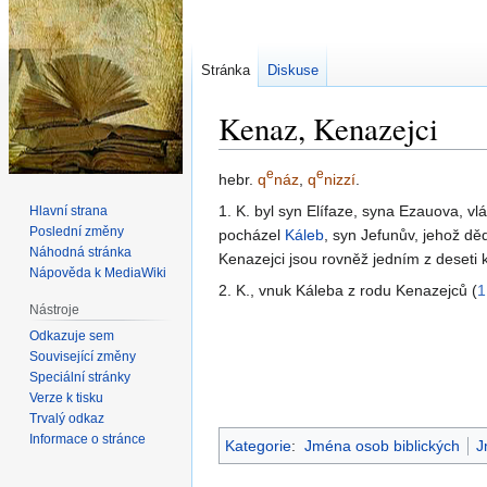
Stránka
Diskuse
Kenaz, Kenazejci
e
e
Skočit
Skočit
hebr.
q
náz
,
q
nizzí
.
na
na
1. K. byl syn Elífaze, syna Ezauova, v
Hlavní strana
navigaci
vyhledávání
Poslední změny
pocházel
Káleb
, syn Jefunův, jehož d
Náhodná stránka
Kenazejci jsou rovněž jedním z deseti
Nápověda k MediaWiki
2. K., vnuk Káleba z rodu Kenazejců (
1
Nástroje
Odkazuje sem
Související změny
Speciální stránky
Verze k tisku
Trvalý odkaz
Informace o stránce
Kategorie
:
Jména osob biblických
J