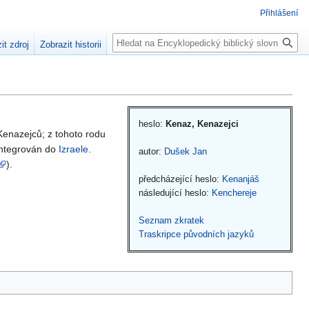
Přihlášení
Hledat
it zdroj
Zobrazit historii
heslo:
Kenaz, Kenazejci
 Kenazejců; z tohoto rodu
 integrován do
Izraele
.
autor:
Dušek Jan
).
předcházející heslo:
Kenanjáš
následující heslo:
Kenchereje
Seznam zkratek
Traskripce původních jazyků