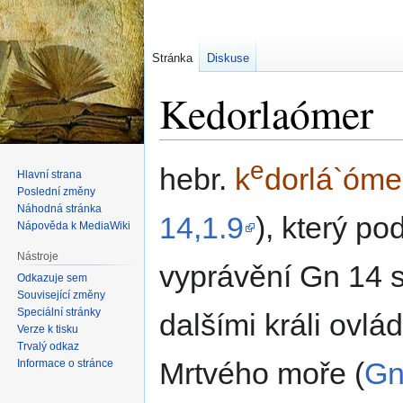
Stránka
Diskuse
Kedorlaómer
e
Skočit
Skočit
hebr.
k
dorlá`óme
Hlavní strana
na
na
Poslední změny
navigaci
vyhledávání
Náhodná stránka
14,1.9
), který p
Nápověda k MediaWiki
Nástroje
vyprávění Gn 14 
Odkazuje sem
Související změny
Speciální stránky
dalšími králi ovlá
Verze k tisku
Trvalý odkaz
Mrtvého moře (
Gn
Informace o stránce