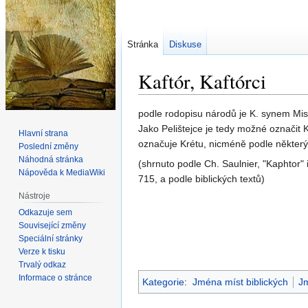
Stránka
Diskuse
Kaftór, Kaftórci
Skočit
Skočit
podle rodopisu národů je K. synem Mi
na
na
Jako Pelištejce je tedy možné označit 
Hlavní strana
navigaci
vyhledávání
označuje Krétu, nicméně podle některý
Poslední změny
Náhodná stránka
(shrnuto podle Ch. Saulnier, "Kaphtor" i
Nápověda k MediaWiki
715, a podle biblických textů)
Nástroje
Odkazuje sem
Související změny
Speciální stránky
Verze k tisku
Trvalý odkaz
Informace o stránce
Kategorie
:
Jména míst biblických
J