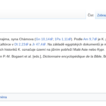
Číst
Zobraz
srajima, syna Chámova (
Gn 10,14
;
1Pa 1,11
). Podle
Am 9,7
je K.
Kaftórce v
Dt 2,23
a
Jr 47,4
. Na základě egyptských dokumentů je 
ch historiků K. označuje území na jižním pobřeží Malé Asie nebo Kypr.
n P.-M. Bogaert et al. [eds.],
Dictionnaire encyclopédique de la Bible
, B
ména