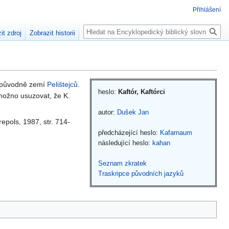
Přihlášení
Hledat
it zdroj
Zobrazit historii
 původně zemí
Pelištejců
.
heslo:
Kaftór, Kaftórci
možno usuzovat, že K.
autor:
Dušek Jan
repols, 1987, str. 714-
předcházející heslo:
Kafarnaum
následující heslo:
kahan
Seznam zkratek
Traskripce původních jazyků