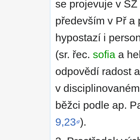
se projevuje v SZ 
především v Př a 
hypostazí i perso
(sr. řec.
sofia
a he
odpovědí radost a
v disciplinované
běžci podle ap. Pa
9,23
).