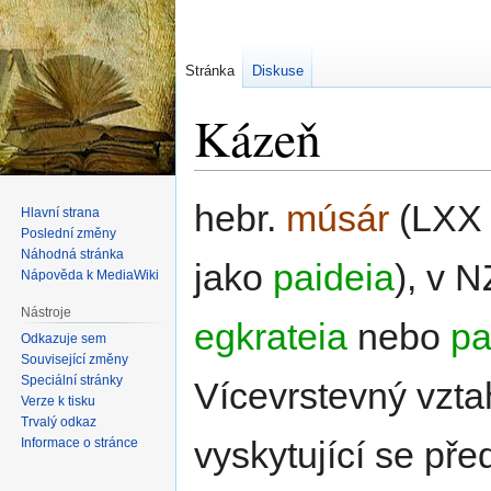
Stránka
Diskuse
Kázeň
Skočit
Skočit
hebr.
músár
(LXX 
Hlavní strana
na
na
Poslední změny
navigaci
vyhledávání
Náhodná stránka
jako
paideia
), v N
Nápověda k MediaWiki
Nástroje
egkrateia
nebo
pa
Odkazuje sem
Související změny
Speciální stránky
Vícevrstevný vzt
Verze k tisku
Trvalý odkaz
vyskytující se př
Informace o stránce