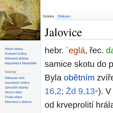
Stránka
Diskuse
Jalovice
Skočit
Skočit
hebr.
`eglá
, řec.
d
Hlavní strana
na
na
Poslední změny
navigaci
vyhledávání
Náhodná stránka
samice skotu do p
Nápověda k MediaWiki
Nástroje
Byla
obětním
zvíř
Odkazuje sem
Související změny
Speciální stránky
16,2; Žd 9,13
). V
Verze k tisku
Trvalý odkaz
od krveprolití hrála
Informace o stránce