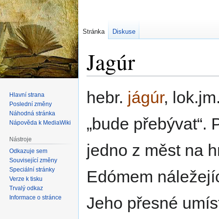
Stránka
Diskuse
Jagúr
Skočit
Skočit
hebr.
jágúr
, lok.jm
Hlavní strana
na
na
Poslední změny
navigaci
vyhledávání
Náhodná stránka
bude přebývat
. 
Nápověda k MediaWiki
Nástroje
jedno z měst na hr
Odkazuje sem
Související změny
Speciální stránky
Edómem náležejíc
Verze k tisku
Trvalý odkaz
Jeho přesné umís
Informace o stránce