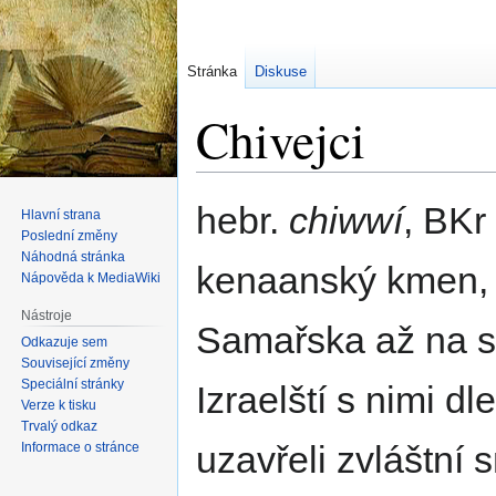
Stránka
Diskuse
Chivejci
Skočit
Skočit
hebr.
chiwwí
, BKr
Hlavní strana
na
na
Poslední změny
navigaci
vyhledávání
Náhodná stránka
kenaanský kmen, k
Nápověda k MediaWiki
Nástroje
Samařska až na s.
Odkazuje sem
Související změny
Speciální stránky
Izraelští s nimi dl
Verze k tisku
Trvalý odkaz
uzavřeli zvláštní 
Informace o stránce