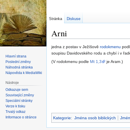
Stránka
Diskuse
Arni
Skočit
Skočit
jedna z postav v Ježíšově
rodokmenu
pod
na
na
soupisu Davidovského rodu a chybí i v řad
Hlavní strana
navigaci
vyhledávání
(V rodokmenu podle
Mt 1,3
je Aram.)
Poslední změny
Náhodná stránka
Nápověda k MediaWiki
Nástroje
Odkazuje sem
Související změny
Speciální stránky
Verze k tisku
Trvalý odkaz
Informace o stránce
Kategorie
:
Jména osob biblických
Jmén