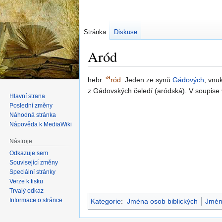
Stránka
Diskuse
Aród
a
Skočit
Skočit
hebr.
'
ród
. Jeden ze synů
Gádových
, vnu
na
na
z Gádovských čeledí (aródská). V soupise
Hlavní strana
navigaci
vyhledávání
Poslední změny
Náhodná stránka
Nápověda k MediaWiki
Nástroje
Odkazuje sem
Související změny
Speciální stránky
Verze k tisku
Trvalý odkaz
Informace o stránce
Kategorie
:
Jména osob biblických
Jmén