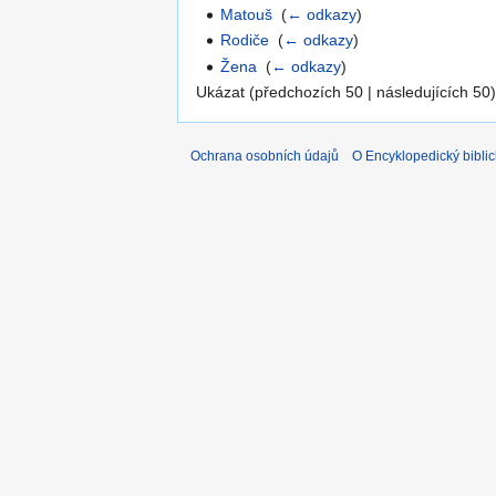
Matouš
‎
(
← odkazy
)
Rodiče
‎
(
← odkazy
)
Žena
‎
(
← odkazy
)
Ukázat (předchozích 50 | následujících 50)
Ochrana osobních údajů
O Encyklopedický biblic