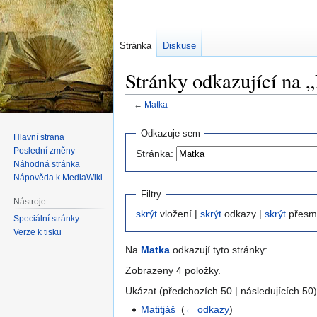
Stránka
Diskuse
Stránky odkazující na 
←
Matka
Skočit
Skočit
Odkazuje sem
Hlavní strana
na
na
Poslední změny
Stránka:
navigaci
vyhledávání
Náhodná stránka
Nápověda k MediaWiki
Filtry
Nástroje
skrýt
vložení |
skrýt
odkazy |
skrýt
přesm
Speciální stránky
Verze k tisku
Na
Matka
odkazují tyto stránky:
Zobrazeny 4 položky.
Ukázat (předchozích 50 | následujících 50)
Matitjáš
‎
(
← odkazy
)