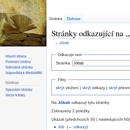
Stránka
Diskuse
Stránky odkazující na 
←
Jóbab
Skočit
Skočit
Odkazuje sem
Hlavní strana
na
na
Poslední změny
Stránka:
navigaci
vyhledávání
Náhodná stránka
Nápověda k MediaWiki
Filtry
Nástroje
skrýt
vložení |
skrýt
odkazy |
skrýt
přesm
Speciální stránky
Verze k tisku
Na
Jóbab
odkazují tyto stránky:
Zobrazeny 2 položky.
Ukázat (předchozích 50 | následujících 50)
Jób
‎
(
← odkazy
)