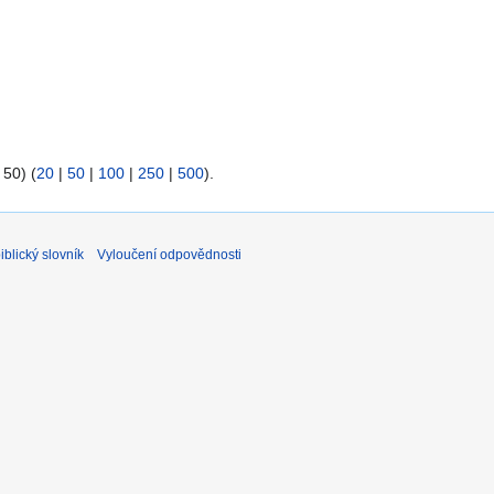
 50) (
20
|
50
|
100
|
250
|
500
).
blický slovník
Vyloučení odpovědnosti