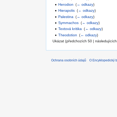
Herodion
‎
(
← odkazy
)
Hierapolis
‎
(
← odkazy
)
Palestina
‎
(
← odkazy
)
Symmachos
‎
(
← odkazy
)
Textová kritika
‎
(
← odkazy
)
Theodotion
‎
(
← odkazy
)
Ukázat (předchozích 50 | následujících
Ochrana osobních údajů
O Encyklopedický bi