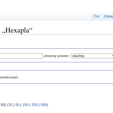
Číst
Zobraz
a „Hexapla“
Jmenný prostor:
esměrování
 50) (
20
|
50
|
100
|
250
|
500
).