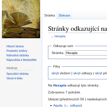
Stránka
Diskuse
Stránky odkazující n
←
Hexapla
Skočit
Skočit
Odkazuje sem
Hlavní strana
na
na
Poslední změny
Stránka:
navigaci
vyhledávání
Náhodná stránka
Nápověda k MediaWiki
Filtry
Nástroje
skrýt
vložení |
skrýt
odkazy |
skrýt
př
Speciální stránky
Verze k tisku
Na
Hexapla
odkazují tyto stránky:
Zobrazeno 7 položek.
Ukázat (předchozích 50 | následujících
Aquila
‎
(
← odkazy
)