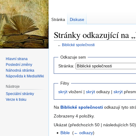
Stránka
Diskuse
Stránky odkazující na „
←
Biblické společnosti
Skočit
Skočit
Odkazuje sem
Hlavní strana
na
na
Poslední změny
Stránka:
navigaci
vyhledávání
Náhodná stránka
Nápověda k MediaWiki
Filtry
Nástroje
skrýt
vložení |
skrýt
odkazy |
skrýt
přesm
Speciální stránky
Verze k tisku
Na
Biblické společnosti
odkazují tyto str
Zobrazeny 4 položky.
Ukázat (předchozích 50 | následujících 50)
Bible
‎
(
← odkazy
)