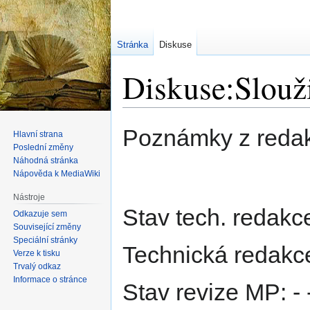
Stránka
Diskuse
Diskuse:Slouži
Skočit
Skočit
Poznámky z redak
Hlavní strana
na
na
Poslední změny
navigaci
vyhledávání
Náhodná stránka
Nápověda k MediaWiki
Nástroje
Stav tech. redakce:
Odkazuje sem
Související změny
Speciální stránky
Technická redakce
Verze k tisku
Trvalý odkaz
Informace o stránce
Stav revize MP: -