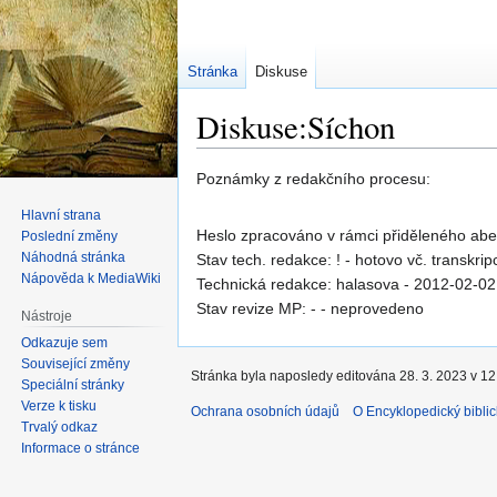
Stránka
Diskuse
Diskuse:Síchon
Skočit
Skočit
Poznámky z redakčního procesu:
na
na
Hlavní strana
navigaci
vyhledávání
Heslo zpracováno v rámci přiděleného ab
Poslední změny
Náhodná stránka
Stav tech. redakce: ! - hotovo vč. transkrip
Nápověda k MediaWiki
Technická redakce: halasova - 2012-02-02
Stav revize MP: - - neprovedeno
Nástroje
Odkazuje sem
Související změny
Stránka byla naposledy editována 28. 3. 2023 v 12
Speciální stránky
Verze k tisku
Ochrana osobních údajů
O Encyklopedický biblic
Trvalý odkaz
Informace o stránce