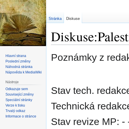
Stránka
Diskuse
Diskuse:Palest
Skočit
Skočit
Poznámky z redak
Hlavní strana
na
na
Poslední změny
navigaci
vyhledávání
Náhodná stránka
Nápověda k MediaWiki
Nástroje
Stav tech. redakce:
Odkazuje sem
Související změny
Speciální stránky
Technická redakce
Verze k tisku
Trvalý odkaz
Informace o stránce
Stav revize MP: -