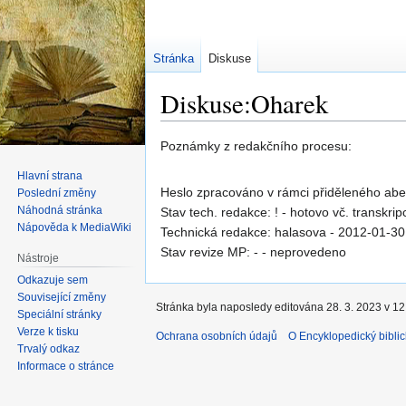
Stránka
Diskuse
Diskuse:Oharek
Skočit
Skočit
Poznámky z redakčního procesu:
na
na
Hlavní strana
navigaci
vyhledávání
Heslo zpracováno v rámci přiděleného ab
Poslední změny
Náhodná stránka
Stav tech. redakce: ! - hotovo vč. transkrip
Nápověda k MediaWiki
Technická redakce: halasova - 2012-01-30
Stav revize MP: - - neprovedeno
Nástroje
Odkazuje sem
Související změny
Stránka byla naposledy editována 28. 3. 2023 v 12
Speciální stránky
Verze k tisku
Ochrana osobních údajů
O Encyklopedický biblic
Trvalý odkaz
Informace o stránce