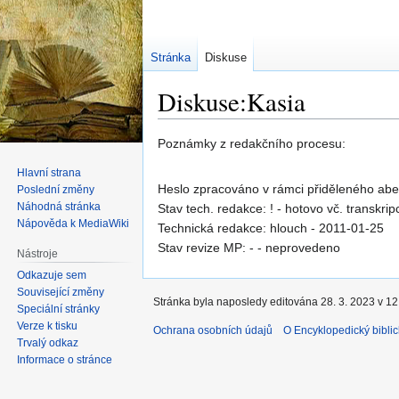
Stránka
Diskuse
Diskuse:Kasia
Skočit
Skočit
Poznámky z redakčního procesu:
na
na
Hlavní strana
navigaci
vyhledávání
Heslo zpracováno v rámci přiděleného ab
Poslední změny
Náhodná stránka
Stav tech. redakce: ! - hotovo vč. transkrip
Nápověda k MediaWiki
Technická redakce: hlouch - 2011-01-25
Stav revize MP: - - neprovedeno
Nástroje
Odkazuje sem
Související změny
Stránka byla naposledy editována 28. 3. 2023 v 12
Speciální stránky
Verze k tisku
Ochrana osobních údajů
O Encyklopedický biblic
Trvalý odkaz
Informace o stránce