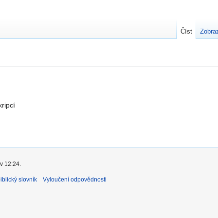
Číst
Zobraz
kripcí
v 12:24.
blický slovník
Vyloučení odpovědnosti