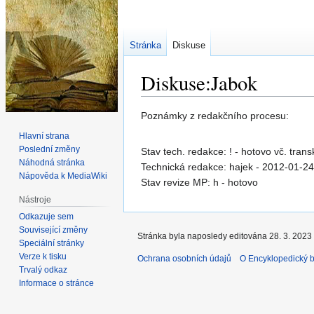
Stránka
Diskuse
Diskuse:Jabok
Skočit
Skočit
Poznámky z redakčního procesu:
na
na
Hlavní strana
navigaci
vyhledávání
Poslední změny
Stav tech. redakce: ! - hotovo vč. trans
Náhodná stránka
Technická redakce: hajek - 2012-01-24
Nápověda k MediaWiki
Stav revize MP: h - hotovo
Nástroje
Odkazuje sem
Související změny
Stránka byla naposledy editována 28. 3. 2023 
Speciální stránky
Verze k tisku
Ochrana osobních údajů
O Encyklopedický bi
Trvalý odkaz
Informace o stránce