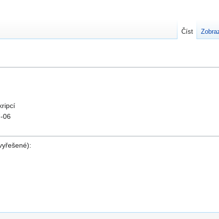
Číst
Zobraz
kripcí
7-06
vyřešené):