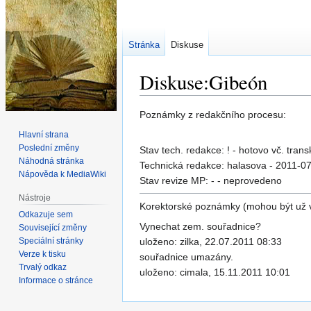
Stránka
Diskuse
Diskuse:Gibeón
Skočit
Skočit
Poznámky z redakčního procesu:
na
na
Hlavní strana
navigaci
vyhledávání
Poslední změny
Stav tech. redakce: ! - hotovo vč. trans
Náhodná stránka
Technická redakce: halasova - 2011-0
Nápověda k MediaWiki
Stav revize MP: - - neprovedeno
Nástroje
Korektorské poznámky (mohou být už 
Odkazuje sem
Vynechat zem. souřadnice?
Související změny
Speciální stránky
uloženo: zilka, 22.07.2011 08:33
Verze k tisku
souřadnice umazány.
Trvalý odkaz
uloženo: cimala, 15.11.2011 10:01
Informace o stránce