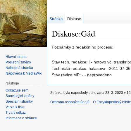
Stránka
Diskuse
Diskuse:Gád
Skočit
Skočit
Poznámky z redakčního procesu:
na
na
Hlavní strana
navigaci
vyhledávání
Stav tech. redakce: ! - hotovo vč. transkrip
Poslední změny
Náhodná stránka
Technická redakce: halasova - 2011-07-06
Nápověda k MediaWiki
Stav revize MP: - - neprovedeno
Nástroje
Odkazuje sem
Stránka byla naposledy editována 28. 3. 2023 v 12
Související změny
Speciální stránky
Ochrana osobních údajů
O Encyklopedický biblic
Verze k tisku
Trvalý odkaz
Informace o stránce