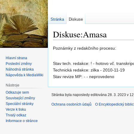
Stránka
Diskuse
Diskuse:Amasa
Skočit
Skočit
Poznámky z redakčního procesu:
na
na
Hlavní strana
navigaci
vyhledávání
Stav tech. redakce: ! - hotovo vč. transkrip
Poslední změny
Náhodná stránka
Technická redakce: zilka - 2010-11-19
Nápověda k MediaWiki
Stav revize MP: - - neprovedeno
Nástroje
Odkazuje sem
Stránka byla naposledy editována 28. 3. 2023 v 12
Související změny
Speciální stránky
Ochrana osobních údajů
O Encyklopedický biblic
Verze k tisku
Trvalý odkaz
Informace o stránce