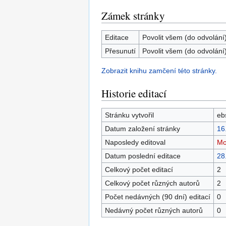
Zámek stránky
Editace
Povolit všem (do odvolání
Přesunutí
Povolit všem (do odvolání
Zobrazit knihu zamčení této stránky.
Historie editací
Stránku vytvořil
eb
Datum založení stránky
16
Naposledy editoval
Mo
Datum poslední editace
28
Celkový počet editací
2
Celkový počet různých autorů
2
Počet nedávných (90 dní) editací
0
Nedávný počet různých autorů
0