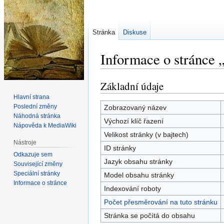
Stránka
Diskuse
Informace o stránce 
Základní údaje
Skočit
Skočit
na
na
Hlavní strana
navigaci
vyhledávání
Poslední změny
Zobrazovaný název
Náhodná stránka
Výchozí klíč řazení
Nápověda k MediaWiki
Velikost stránky (v bajtech)
Nástroje
ID stránky
Odkazuje sem
Jazyk obsahu stránky
Související změny
Speciální stránky
Model obsahu stránky
Informace o stránce
Indexování roboty
Počet přesměrování na tuto stránku
Stránka se počítá do obsahu