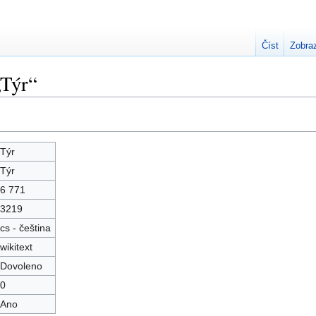
Číst
Zobraz
„Týr“
Týr
Týr
6 771
3219
cs - čeština
wikitext
Dovoleno
0
Ano