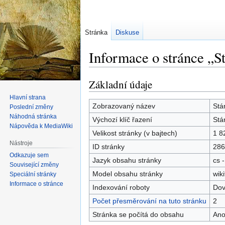
Stránka
Diskuse
Informace o stránce „S
Základní údaje
Skočit
Skočit
na
na
Hlavní strana
navigaci
vyhledávání
Zobrazovaný název
Stá
Poslední změny
Náhodná stránka
Výchozí klíč řazení
Stá
Nápověda k MediaWiki
Velikost stránky (v bajtech)
1 8
Nástroje
ID stránky
286
Odkazuje sem
Jazyk obsahu stránky
cs -
Související změny
Model obsahu stránky
wiki
Speciální stránky
Informace o stránce
Indexování roboty
Dov
Počet přesměrování na tuto stránku
2
Stránka se počítá do obsahu
An