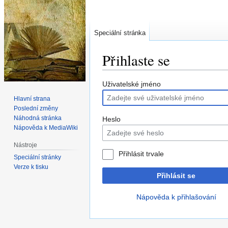
Speciální stránka
Přihlaste se
Skočit
Skočit
Uživatelské jméno
na
na
Hlavní strana
navigaci
vyhledávání
Poslední změny
Náhodná stránka
Heslo
Nápověda k MediaWiki
Nástroje
Přihlásit trvale
Speciální stránky
Verze k tisku
Přihlásit se
Nápověda k přihlašování