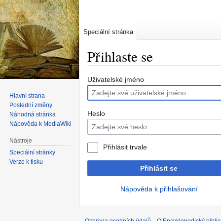
Speciální stránka
Přihlaste se
Skočit
Skočit
Uživatelské jméno
na
na
Hlavní strana
navigaci
vyhledávání
Poslední změny
Heslo
Náhodná stránka
Nápověda k MediaWiki
Nástroje
Přihlásit trvale
Speciální stránky
Verze k tisku
Přihlásit se
Nápověda k přihlašování