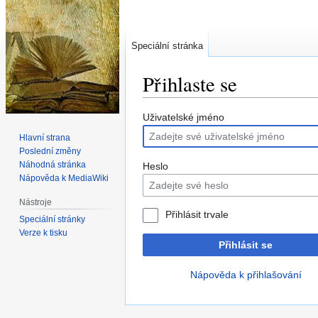
Speciální stránka
Přihlaste se
Skočit
Skočit
Uživatelské jméno
na
na
Hlavní strana
navigaci
vyhledávání
Poslední změny
Náhodná stránka
Heslo
Nápověda k MediaWiki
Nástroje
Přihlásit trvale
Speciální stránky
Verze k tisku
Přihlásit se
Nápověda k přihlašování