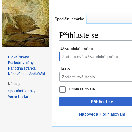
Speciální stránka
Přihlaste se
Skočit
Skočit
Uživatelské jméno
na
na
Hlavní strana
navigaci
vyhledávání
Poslední změny
Náhodná stránka
Heslo
Nápověda k MediaWiki
Nástroje
Přihlásit trvale
Speciální stránky
Verze k tisku
Přihlásit se
Nápověda k přihlašování