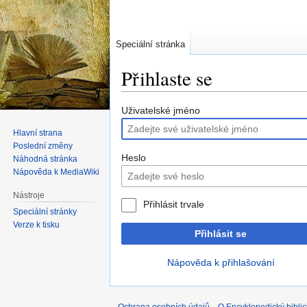
Speciální stránka
Přihlaste se
Skočit
Skočit
Uživatelské jméno
na
na
Hlavní strana
navigaci
vyhledávání
Poslední změny
Heslo
Náhodná stránka
Nápověda k MediaWiki
Nástroje
Přihlásit trvale
Speciální stránky
Verze k tisku
Přihlásit se
Nápověda k přihlašování