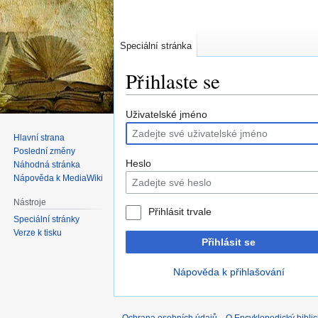
Speciální stránka
Přihlaste se
Skočit
Skočit
Uživatelské jméno
na
na
Hlavní strana
navigaci
vyhledávání
Poslední změny
Heslo
Náhodná stránka
Nápověda k MediaWiki
Nástroje
Přihlásit trvale
Speciální stránky
Verze k tisku
Přihlásit se
Nápověda k přihlašování