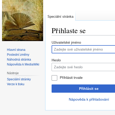
Speciální stránka
Přihlaste se
Skočit
Skočit
Uživatelské jméno
na
na
Hlavní strana
navigaci
vyhledávání
Poslední změny
Náhodná stránka
Heslo
Nápověda k MediaWiki
Nástroje
Přihlásit trvale
Speciální stránky
Verze k tisku
Přihlásit se
Nápověda k přihlašování