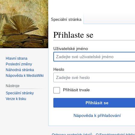
Speciální stránka
Přihlaste se
Skočit
Skočit
Uživatelské jméno
na
na
Hlavní strana
navigaci
vyhledávání
Poslední změny
Heslo
Náhodná stránka
Nápověda k MediaWiki
Nástroje
Přihlásit trvale
Speciální stránky
Verze k tisku
Přihlásit se
Nápověda k přihlašování