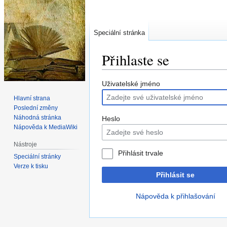
Speciální stránka
Přihlaste se
Skočit
Skočit
Uživatelské jméno
na
na
Hlavní strana
navigaci
vyhledávání
Poslední změny
Náhodná stránka
Heslo
Nápověda k MediaWiki
Nástroje
Přihlásit trvale
Speciální stránky
Verze k tisku
Přihlásit se
Nápověda k přihlašování