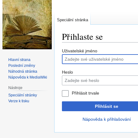
Speciální stránka
Přihlaste se
Skočit
Skočit
Uživatelské jméno
na
na
Hlavní strana
navigaci
vyhledávání
Poslední změny
Náhodná stránka
Heslo
Nápověda k MediaWiki
Nástroje
Přihlásit trvale
Speciální stránky
Verze k tisku
Přihlásit se
Nápověda k přihlašování